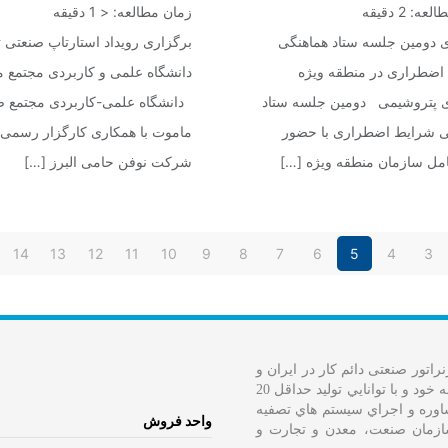
طالعه:
2
دقیقه
زمان مطالعه:
< 1
دقیقه
ی دومین جلسه ستاد هماهنگی
برگزاری رویداد استارتاپ صنعتی
اضطراری در منطقه ویژه
دانشگاه علمی و کاربردی مجتمع 
ی پتروشیمی دومین جلسه ستاد
دانشگاه علمی-کاربردی مجتمع ص
ی شرایط اضطراری با حضور
ماموت با همکاری کارگزار رسمی 
مل سازمان منطقه ویژه
[…]
شرکت نوفن حامی البرز
[…]
14
13
12
11
10
9
8
7
6
5
4
3
اتور صنعتی دائم کار در ایران و
خاورمیانه عضو انجمن ازن سازان جهاني، با تجربه چندين ساله خود و با توانايي توليد حداقل 20
 در زمينه مشاوره و اجراي سيستم هاي تصفيه
واحد فروش
 شماره پروانه بهره برداری 126/4/4454 از سازمان صنعت، معدن و تجارت و