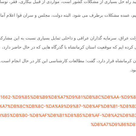
ولید راه حل بسیاری از مشکلات کشور است، مواردی از قبیل بیکاری، فقر، نوسا
نیم، عمده مشکلات برطرف می شود. البته دولت، مجلس و سران قوا اعلام آمادگی
 عراق، سرمایه گذاران عراقی و داخلی تمایل بسیاری نسبت به این مشارکت د
 کرده ایم که موقعیت استان کرمانشاه با گذرگاه هایی که در حال حاضر دارد،
 کرمانشاه قرار دارد‌، گفت: مطالعات کارشناسی این کار در حال انجام است. ام
ود.
news/861662-%D9%85%D8%B9%D8%A7%D9%81%DB%8C%D8%AA-%
A7%DB%8C%DB%8C-%DA%A9%D9%87-%D8%AF%D8%B1-%D8%B
B%B5%DB%B0-%D8%AF%D8%B1%D8%B5%D8%AF-%D8%A2%D8%B
%D8%A7%D9%86%D8%