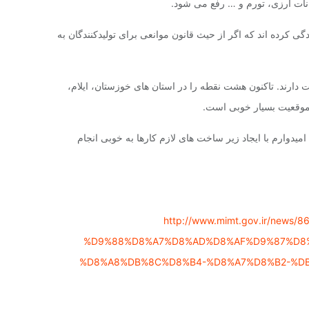
نات ارزی، تورم و … رفع می شود‌.
 کرده اند که اگر از حیث قانون موانعی برای تولیدکنندگان به
ارند. تاکنون هشت نقطه را در استان های خوزستان، ایلام،
 موقعیت بسیار خوبی است.
یدوارم با ایجاد زیر ساخت های لازم کارها به خوبی انجام
http://www.mimt.gov.ir/
%D9%88%D8%A7%D8%AD%D8%AF%D9%87%D8%
%D8%A8%DB%8C%D8%B4-%D8%A7%D8%B2-%D