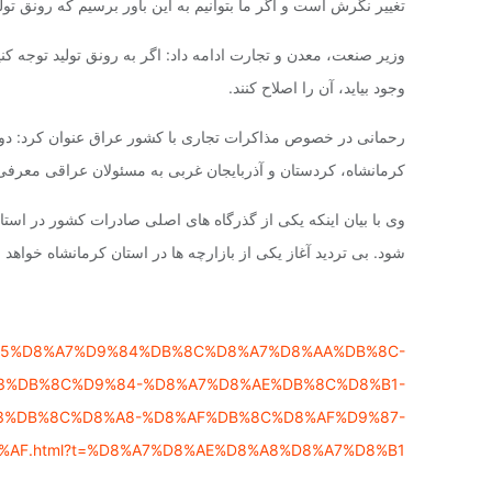
تغییر نگرش است و اگر ما بتوانیم به این باور برسیم که رونق ت
وزیر صنعت، معدن و تجارت ادامه داد: اگر به رونق تولید توجه ک
وجود بیاید، آن را اصلاح کنند.
رحمانی در خصوص مذاکرات تجاری با کشور عراق عنوان کرد: دولت
کرمانشاه، کردستان و آذربایجان غربی به مسئولان عراقی معرفی
وی با بیان اینکه یکی از گذرگاه های اصلی صادرات کشور در استان
شود. بی تردید آغاز یکی از بازارچه ها در استان کرمانشاه خواهد ب
D9%85%D8%A7%D9%84%DB%8C%D8%A7%D8%AA%DB%8C-
3%DB%8C%D9%84-%D8%A7%D8%AE%DB%8C%D8%B1-
3%DB%8C%D8%A8-%D8%AF%DB%8C%D8%AF%D9%87-
AF.html?t=%D8%A7%D8%AE%D8%A8%D8%A7%D8%B1