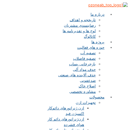
درباره ما
تاریخچه و اهداف
رضایتمندی مشتریان
لوح ها و تقدیرنامه ها
کاتالوگ
پروژه ها
حوزه های فعالیت
تصفیه آب
تصفیه فاضلاب
بازچرخانی پساب
حدف مواد آلی
حذف آلاینده های صنعتی
ضدعفونی
اصلاح خاک
مشاوره تخصصی
محصولات
تجهیزات ازن
ازن‌ ژنراتورهای دائم‌کار
اکسیژن فید
ازن‌ژنراتورهای دائم کار
هوای فشرده