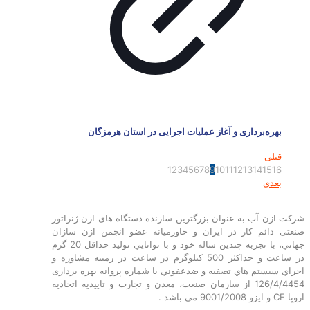
بهره‌برداری و آغاز عملیات اجرایی در استان هرمزگان
قبلی
1
2
3
4
5
6
7
8
9
10
11
12
13
14
15
16
بعدی
شرکت ازن آب به عنوان بزرگترین سازنده دستگاه های ازن ژنراتور
صنعتی دائم کار در ایران و خاورمیانه عضو انجمن ازن سازان
جهاني، با تجربه چندين ساله خود و با توانايي توليد حداقل 20 گرم
در ساعت و حداکثر 500 کیلوگرم در ساعت در زمينه مشاوره و
اجراي سيستم هاي تصفيه و ضدعفوني با شماره پروانه بهره برداری
126/4/4454 از سازمان صنعت، معدن و تجارت و تاییدیه اتحادیه
اروپا CE و ایزو 9001/2008 می باشد .