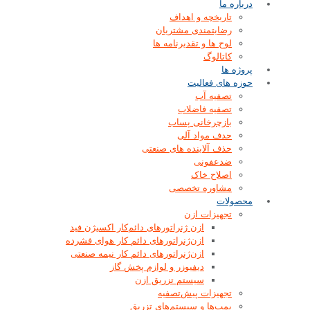
درباره ما
تاریخچه و اهداف
رضایتمندی مشتریان
لوح ها و تقدیرنامه ها
کاتالوگ
پروژه ها
حوزه های فعالیت
تصفیه آب
تصفیه فاضلاب
بازچرخانی پساب
حدف مواد آلی
حذف آلاینده های صنعتی
ضدعفونی
اصلاح خاک
مشاوره تخصصی
محصولات
تجهیزات ازن
ازن‌ ژنراتورهای دائم‌کار اکسیژن فید
ازن‌ژنراتورهای دائم کار هوای فشرده
ازن‌ژنراتورهای دائم کار نیمه صنعتی
دیفیوزر و لوازم پخش گاز
سیستم تزریق ازن
تجهیزات پیش‌تصفیه
پمپ‌ها و سیستم‌های تزریق