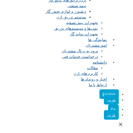
ازن‌ژنراتورهای دائم کار
نیمه صنعتی
دیفیوزر و لوازم پخش گاز
سیستم تزریق ازن
تجهیزات پیش‌تصفیه
پمپ‌ها و سیستم‌های تزریق
تجهیزات تولید گاز
نمایندگی ها
امورمشتریان
ورود به پرتال مشتریان
درخواست خدمات فنی
دانشنامه
مقالات
کاربرد های ازن
اخبار و رویداد ها
ارتباط با ما
English
عربی
En
عربی
✕