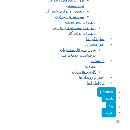
ازن‌ژنراتورهای دائم کار
نیمه صنعتی
دیفیوزر و لوازم پخش گاز
سیستم تزریق ازن
تجهیزات پیش‌تصفیه
پمپ‌ها و سیستم‌های تزریق
تجهیزات تولید گاز
نمایندگی ها
امورمشتریان
ورود به پرتال مشتریان
درخواست خدمات فنی
دانشنامه
مقالات
کاربرد های ازن
اخبار و رویداد ها
ارتباط با ما
English
عربی
En
عربی
✕