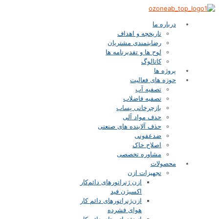
درباره ما
تاریخچه و اهداف
رضایتمندی مشتریان
لوح ها و تقدیرنامه ها
کاتالوگ
پروژه ها
حوزه های فعالیت
تصفیه آب
تصفیه فاضلاب
بازچرخانی پساب
حدف مواد آلی
حذف آلاینده های صنعتی
ضدعفونی
اصلاح خاک
مشاوره تخصصی
محصولات
تجهیزات ازن
ازن‌ ژنراتورهای دائم‌کار
اکسیژن فید
ازن‌ژنراتورهای دائم کار
هوای فشرده