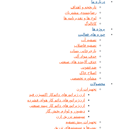
درباره ما
تاریخچه و اهداف
رضایتمندی مشتریان
لوح ها و تقدیرنامه ها
کاتالوگ
پروژه ها
حوزه های فعالیت
تصفیه آب
تصفیه فاضلاب
بازچرخانی پساب
حدف مواد آلی
حذف آلاینده های صنعتی
ضدعفونی
اصلاح خاک
مشاوره تخصصی
محصولات
تجهیزات ازن
ازن‌ ژنراتورهای دائم‌کار اکسیژن فید
ازن‌ژنراتورهای دائم کار هوای فشرده
ازن‌ژنراتورهای دائم کار نیمه صنعتی
دیفیوزر و لوازم پخش گاز
سیستم تزریق ازن
تجهیزات پیش‌تصفیه
پمپ‌ها و سیستم‌های تزریق