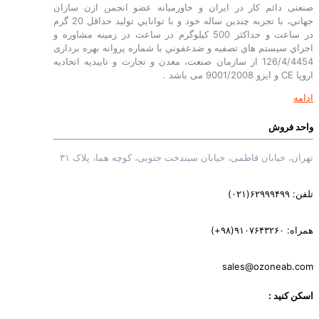
ی دائم کار در ایران و خاورمیانه عضو انجمن ازن سازان
جهاني، با تجربه چندين ساله خود و با توانايي توليد حداقل 20 گرم
در ساعت و حداکثر 500 کیلوگرم در ساعت در زمينه مشاوره و
 سيستم هاي تصفيه و ضدعفوني با شماره پروانه بهره برداری
126/4/4454 از سازمان صنعت، معدن و تجارت و تاییدیه اتحادیه
د .
 فروش
، خیابان فاطمی، خیابان سیندخت جنوبی، کوچه هما، پلاک ۳۱
۰۲۱)
‎(+۹۸)۹۱
sales@ozoneab
کنید :