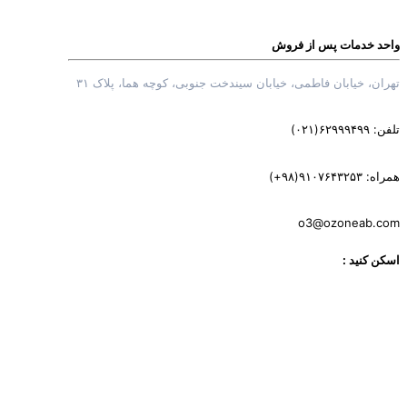
 خدمات پس از فروش
، خیابان فاطمی، خیابان سیندخت جنوبی، کوچه هما، پلاک ۳۱
۰۲۱)
‎(+۹۸)۹۱
o3@ozoneab
کنید :