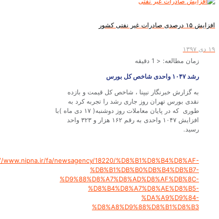
ات غیر نفتی کشور
زمان مطالعه:
< 1
دقیقه
رشد ۱۰۴۷ واحدی شاخص کل بورس
به گزارش خبرنگار نیپنا ، شاخص کل قیمت و بازده
نقدی بورس تهران روز جاری رشد را تجربه کرد به
طوری که در پایان معاملات روز دوشنبه( ۱۷ دی ماه )با
افزایش ۱۰۴۷ واحدی به رقم ۱۶۲ هزار و ۳۲۳ واحد
رسید.
http://www.nipna.ir/fa/newsagency/18220/%D8%B1%D8%B4%D8%AF-
%DB%B1%DB%B0%DB%B4%DB%B7-
%D9%88%D8%A7%D8%AD%D8%AF%DB%8C-
%D8%B4%D8%A7%D8%AE%D8%B5-
%DA%A9%D9%84-
%D8%A8%D9%88%D8%B1%D8%B3