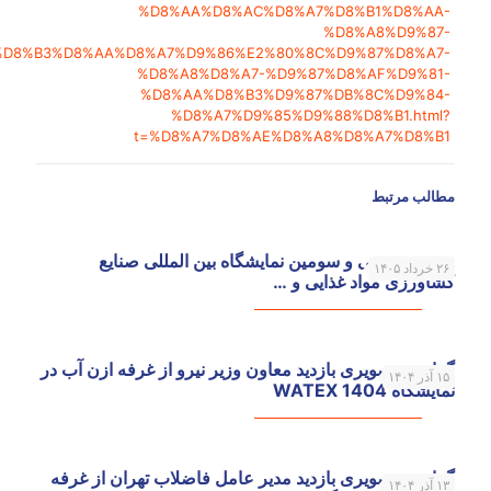
%D8%AA%D8%AC%D8%A7%D8%B1%D8%AA-
%D8%A8%D9%87-
%D8%B3%D8%AA%D8%A7%D9%86%E2%80%8C%D9%87%D8%A7-
%D8%A8%D8%A7-%D9%87%D8%AF%D9%81-
%D8%AA%D8%B3%D9%87%DB%8C%D9%84-
%D8%A7%D9%85%D9%88%D8%B1.html?
t=%D8%A7%D8%AE%D8%A8%D8%A7%D8%B1
مطالب مرتبط
حضور در سی و سومین نمایشگاه بین المللی صنایع
۲۶ خرداد ۱۴۰۵
کشاورزی مواد غذایی و …
گزارش تصویری بازدید معاون وزیر نیرو از غرفه ازن آب در
۱۵ آذر ۱۴۰۴
نمایشگاه WATEX 1404
گزارش تصویری بازدید مدیر عامل فاضلاب‌ تهران از غرفه
۱۳ آذر ۱۴۰۴