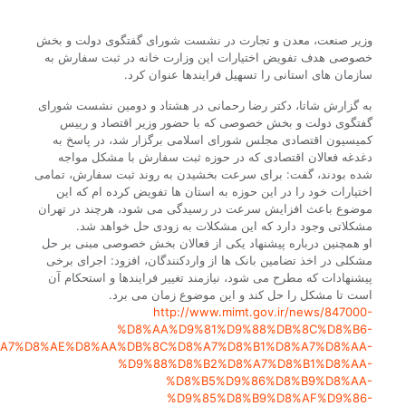
وزیر صنعت، معدن و تجارت در نشست شورای گفتگوی دولت و بخش
خصوصی هدف تفویض اختیارات این وزارت خانه در ثبت سفارش به
سازمان های استانی را تسهیل فرایندها عنوان کرد.
به گزارش شاتا، دکتر رضا رحمانی در هشتاد و دومین نشست شورای
گفتگوی دولت و بخش خصوصی که با حضور وزیر اقتصاد و رییس
کمیسیون اقتصادی مجلس شورای اسلامی برگزار شد، در پاسخ به
دغدغه فعالان اقتصادی که در حوزه ثبت سفارش با مشکل مواجه
شده بودند، گفت: برای سرعت بخشیدن به روند ثبت سفارش، تمامی
اختیارات خود را در این حوزه به استان ها تفویض کرده ام که این
موضوع باعث افزایش سرعت در رسیدگی می شود، هرچند در تهران
مشکلاتی وجود دارد که این مشکلات به زودی حل خواهد شد.
او همچنین درباره پیشنهاد یکی از فعالان بخش خصوصی مبنی بر حل
مشکلی در اخذ تضامین بانک ها از واردکنندگان، افزود: اجرای برخی
پیشنهادات که مطرح می شود، نیازمند تغییر فرایندها و استحکام آن
است تا مشکل را حل کند و این موضوع زمان می برد.
http://www.mimt.gov.ir/news/847000-
%D8%AA%D9%81%D9%88%DB%8C%D8%B6-
A7%D8%AE%D8%AA%DB%8C%D8%A7%D8%B1%D8%A7%D8%AA-
%D9%88%D8%B2%D8%A7%D8%B1%D8%AA-
%D8%B5%D9%86%D8%B9%D8%AA-
%D9%85%D8%B9%D8%AF%D9%86-