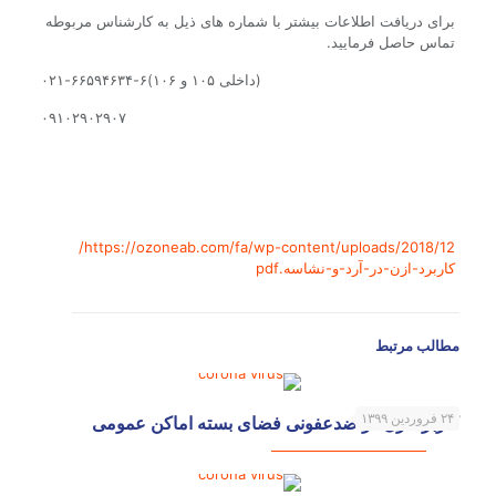
برای دریافت اطلاعات بیشتر با شماره های ذیل به کارشناس مربوطه
تماس حاصل فرمایید.
(داخلی ۱۰۵ و ۱۰۶)۶-۶۶۵۹۴۶۳۴-۰۲۱
۰۹۱۰۲۹۰۲۹۰۷
https://ozoneab.com/fa/wp-content/uploads/2018/12/
کاربرد-ازن-در-آرد-و-نشاسه.pdf
مطالب مرتبط
۲۴ فروردین ۱۳۹۹
کاربرد ازن در ضدعفونی فضای بسته اماکن عمومی