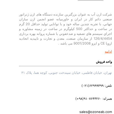
رکت ازن آب به عنوان بزرگترین سازنده دستگاه های ازن ژنراتور
نعتی دائم کار در ایران و خاورمیانه عضو انجمن ازن سازان
جهاني، با تجربه چندين ساله خود و با توانايي توليد حداقل 20 گرم
در ساعت و حداکثر 500 کیلوگرم در ساعت در زمينه مشاوره و
جراي سيستم هاي تصفيه و ضدعفوني با شماره پروانه بهره برداری
126/4/4454 از سازمان صنعت، معدن و تجارت و تاییدیه اتحادیه
ا CE و ایزو 9001/2008 می باشد .
دامه
احد فروش
هران، خیابان فاطمی، خیابان سیندخت جنوبی، کوچه هما، پلاک ۳۱
فن: ۶۲۹۹۹۴۹۹(۰۲۱)
راه: ‎(+۹۸)۹۱۰۷۶۴۳۲۶۰
sales@ozoneab.co