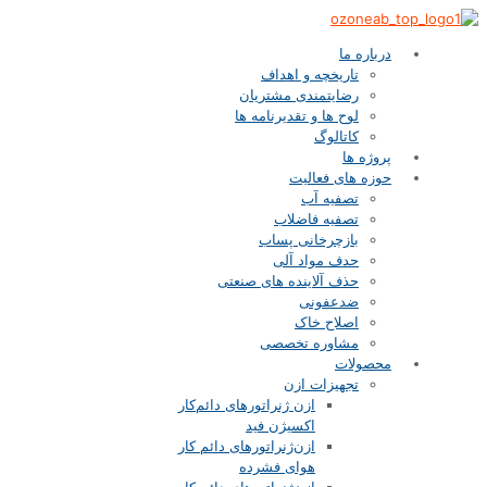
درباره ما
تاریخچه و اهداف
رضایتمندی مشتریان
لوح ها و تقدیرنامه ها
کاتالوگ
پروژه ها
حوزه های فعالیت
تصفیه آب
تصفیه فاضلاب
بازچرخانی پساب
حدف مواد آلی
حذف آلاینده های صنعتی
ضدعفونی
اصلاح خاک
مشاوره تخصصی
محصولات
تجهیزات ازن
ازن‌ ژنراتورهای دائم‌کار
اکسیژن فید
ازن‌ژنراتورهای دائم کار
هوای فشرده