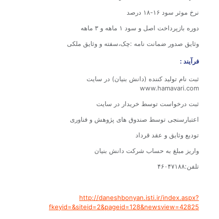
نرخ موثر سود ۱۶-۱۸ درصد
دوره بازپرداخت اصل و سود ۱ ماهه و ۳ ماهه
وثایق صدور ضمانت نامه :چک،سفته و وثایق ملکی
فرآیند :
ثبت نام تولید کننده (دانش بنیان) در سایت
www.hamavari.com
ثبت درخواست توسط خریدار در سایت
اعتبارسنجی توسط صندوق های پژوهش و فناوری
تودیع وثایق و عقد قرداد
واریز مبلغ به حساب شرکت دانش بنیان
تلفن:۴۶۰۴۷۱۸۸
http://daneshbonyan.isti.ir/index.aspx?
fkeyid=&siteid=2&pageid=128&newsview=42825