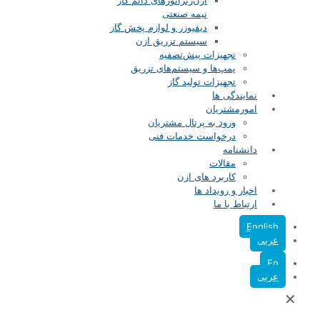
ازن‌ژنراتورهای دائم کار
نیمه صنعتی
دیفیوزر و لوازم پخش گاز
سیستم تزریق ازن
تجهیزات پیش‌تصفیه
پمپ‌ها و سیستم‌های تزریق
تجهیزات تولید گاز
نمایندگی ها
امورمشتریان
ورود به پرتال مشتریان
درخواست خدمات فنی
دانشنامه
مقالات
کاربرد های ازن
اخبار و رویداد ها
ارتباط با ما
English
عربی
En
عربی
✕