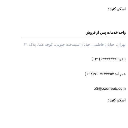
سکن کنید :
احد خدمات پس از فروش
هران، خیابان فاطمی، خیابان سیندخت جنوبی، کوچه هما، پلاک ۳۱
فن: ۶۲۹۹۹۴۹۹(۰۲۱)
راه: ‎(+۹۸)۹۱۰۷۶۴۳۲۵۳
o3@ozoneab.co
سکن کنید :