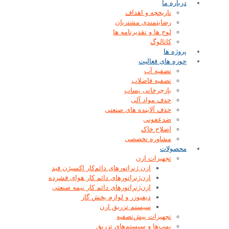
درباره ما
تاریخچه و اهداف
رضایتمندی مشتریان
لوح ها و تقدیرنامه ها
کاتالوگ
پروژه ها
حوزه های فعالیت
تصفیه آب
تصفیه فاضلاب
بازچرخانی پساب
حدف مواد آلی
حذف آلاینده های صنعتی
ضدعفونی
اصلاح خاک
مشاوره تخصصی
محصولات
تجهیزات ازن
ازن‌ ژنراتورهای دائم‌کار اکسیژن فید
ازن‌ژنراتورهای دائم کار هوای فشرده
ازن‌ژنراتورهای دائم کار نیمه صنعتی
دیفیوزر و لوازم پخش گاز
سیستم تزریق ازن
تجهیزات پیش‌تصفیه
پمپ‌ها و سیستم‌های تزریق