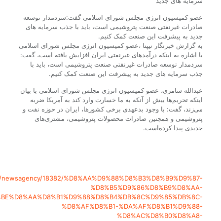
سرمایه های جدید
عضو کمیسیون انرژی مجلس شورای اسلامی گفت:سردمدار توسعه
صادرات غیرنفتی صنعت پتروشیمی است، باید با جذب سرمایه های
جدید به پیشرفت این صنعت کمک کنیم.
به گزارش خبرنگار نیپنا ،عضو کمیسیون انرژی مجلس شورای اسلامی
با اشاره به اینکه درآمدهای غیرنفتی ایران افزایش یافته است، گفت:
سردمدار توسعه صادرات غیرنفتی صنعت پتروشیمی است، باید با
جذب سرمایه های جدید به پیشرفت این صنعت کمک کنیم.
عبدالله سامری، عضو کمیسیون انرژی مجلس شورای اسلامی با بیان
اینکه تحریم‌ها بیش از آنکه به ما خسارت وارد کند به آمریکا ضربه
می‌زند، گفت: با وجود بدعهدی برخی کشورها، ایران در حوزه نفت و
پتروشیمی و همچنین صادرات محصولات پتروشیمی، مشتری‌های
جدیدی پیدا کرده‌است.
r/fa/newsagency/18382/%D8%AA%D9%88%D8%B3%D8%B9%D9%87-
%D8%B5%D9%86%D8%B9%D8%AA-
BE%D8%AA%D8%B1%D9%88%D8%B4%DB%8C%D9%85%DB%8C-
%D8%AF%D8%B1-%DA%AF%D8%B1%D9%88-
%D8%AC%D8%B0%D8%A8-