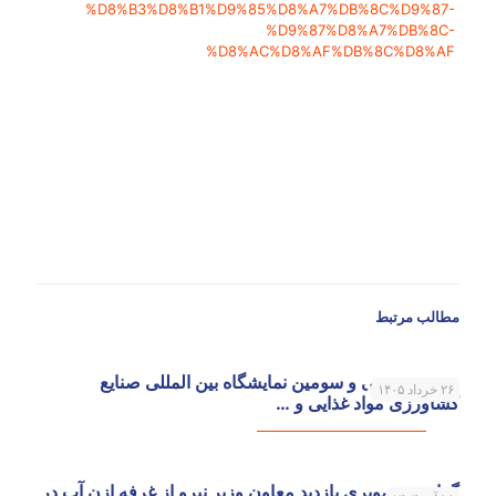
%D8%B3%D8%B1%D9%85%D8%A7%DB%8C%D9%87-
%D9%87%D8%A7%DB%8C-
%D8%AC%D8%AF%DB%8C%D8%AF
مطالب مرتبط
حضور در سی و سومین نمایشگاه بین المللی صنایع
۲۶ خرداد ۱۴۰۵
کشاورزی مواد غذایی و …
گزارش تصویری بازدید معاون وزیر نیرو از غرفه ازن آب در