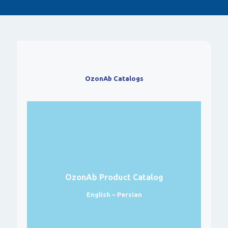
OzonAb Catalogs
OzonAb Product Catalog
English – Persian