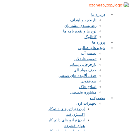
درباره ما
تاریخچه و اهداف
رضایتمندی مشتریان
لوح ها و تقدیرنامه ها
کاتالوگ
پروژه ها
حوزه های فعالیت
تصفیه آب
تصفیه فاضلاب
بازچرخانی پساب
حدف مواد آلی
حذف آلاینده های صنعتی
ضدعفونی
اصلاح خاک
مشاوره تخصصی
محصولات
تجهیزات ازن
ازن‌ ژنراتورهای دائم‌کار
اکسیژن فید
ازن‌ژنراتورهای دائم کار
هوای فشرده