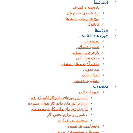
درباره ما
تاریخچه و اهداف
رضایتمندی مشتریان
لوح ها و تقدیرنامه ها
کاتالوگ
پروژه ها
حوزه های فعالیت
تصفیه آب
تصفیه فاضلاب
بازچرخانی پساب
حدف مواد آلی
حذف آلاینده های صنعتی
ضدعفونی
اصلاح خاک
مشاوره تخصصی
محصولات
تجهیزات ازن
ازن‌ ژنراتورهای دائم‌کار اکسیژن فید
ازن‌ژنراتورهای دائم کار هوای فشرده
ازن‌ژنراتورهای دائم کار نیمه صنعتی
دیفیوزر و لوازم پخش گاز
سیستم تزریق ازن
تجهیزات پیش‌تصفیه
پمپ‌ها و سیستم‌های تزریق