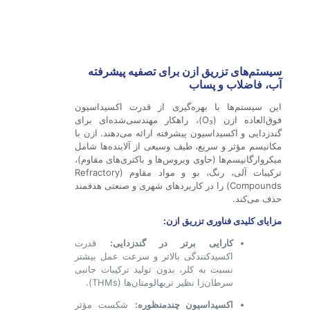
سیستم‌های تزریق ازن برای تصفیه پیشرفته
آب، فاضلاب و پساب
این سیستم‌ها با بهره‌گیری از قدرت اکسیداسیون
فوق‌العاده ازن (O₃)، راهکار مهندسی‌شده‌ای برای
گندزدایی و اکسیداسیون پیشرفته ارائه می‌دهند. ازن با
مکانیسم مؤثر و سریع، طیف وسیعی از آلاینده‌ها شامل
میکروارگانیسم‌ها (حاوی ویروس‌ها و باکتری‌های مقاوم)،
ترکیبات آلی، رنگ، بو و مواد مقاوم (Refractory
Compounds) را در کاربردهای شهری و صنعتی هدفمند
حذف می‌کند.
مزایای کلیدی فناوری تزریق ازن:
کارایی برتر در گندزدایی:
قدرت
اکسیدکنندگی بالاتر و سرعت عمل بیشتر
نسبت به کلر، بدون تولید ترکیبات جانبی
سرطان‌زا نظیر تریهالومتان‌ها (THMs).
اکسیداسیون چندمنظوره:
شکست مؤثر