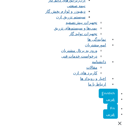
ازن‌ژنراتورهای دائم کار
نیمه صنعتی
دیفیوزر و لوازم پخش گاز
سیستم تزریق ازن
تجهیزات پیش‌تصفیه
پمپ‌ها و سیستم‌های تزریق
تجهیزات تولید گاز
نمایندگی ها
امورمشتریان
ورود به پرتال مشتریان
درخواست خدمات فنی
دانشنامه
مقالات
کاربرد های ازن
اخبار و رویداد ها
ارتباط با ما
English
عربی
En
عربی
✕