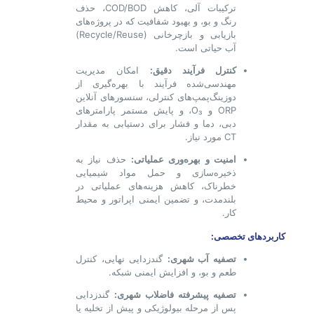
ترکیبات آلی، کاهش COD/BOD، حذف
رنگ و بو، و بهبود شفافیت که در پروژه‌های
بازیابی و بازچرخانی (Recycle/Reuse)
آب حیاتی است.
کنترل فرآیند دقیق:
امکان مدیریت
مهندسی‌شده فرآیند با بهره‌گیری از
دوزینگ‌پمپ‌های کنترلی، سنسورهای آنلاین
ORP و O₃، و پایش مستمر پارامترهای
دبی، دما و فشار برای دستیابی به مقدار
CT مورد نیاز.
امنیت و بهره‌وری عملیاتی:
حذف نیاز به
ذخیره‌سازی و حمل مواد شیمیایی
خطرناک، کاهش هزینه‌های عملیاتی در
بلندمدت، و تضمین ایمنی اپراتور و محیط
کار.
کاربردهای تخصصی:
تصفیه آب شهری:
گندزدایی نهایی، کنترل
طعم و بو، و افزایش ایمنی شبکه.
تصفیه پیشرفته فاضلاب شهری:
گندزدایی
پس از مرحله بیولوژیکی و پیش از تخلیه یا