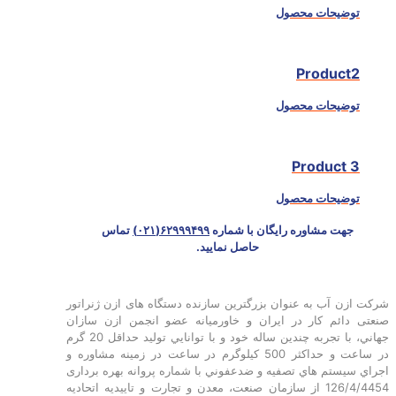
توضیحات محصول
Product2
توضیحات محصول
Product 3
توضیحات محصول
جهت مشاوره رایگان با شماره
۶۲۹۹۹۴۹۹(۰۲۱)
تماس
حاصل نمایید.
شرکت ازن آب به عنوان بزرگترین سازنده دستگاه های ازن ژنراتور
صنعتی دائم کار در ایران و خاورمیانه عضو انجمن ازن سازان
جهاني، با تجربه چندين ساله خود و با توانايي توليد حداقل 20 گرم
در ساعت و حداکثر 500 کیلوگرم در ساعت در زمينه مشاوره و
اجراي سيستم هاي تصفيه و ضدعفوني با شماره پروانه بهره برداری
126/4/4454 از سازمان صنعت، معدن و تجارت و تاییدیه اتحادیه